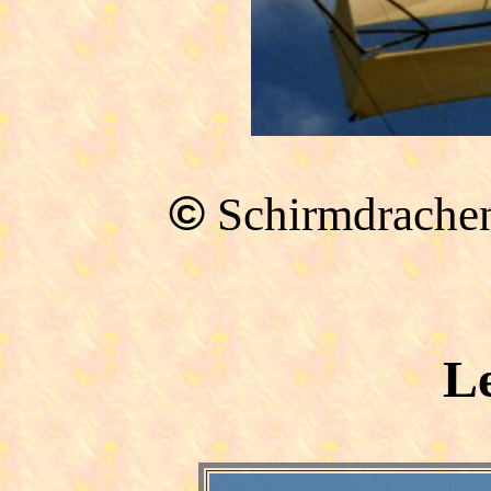
©
Schirmdrachen
L