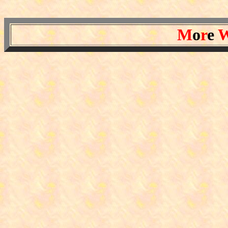
M
o
r
e